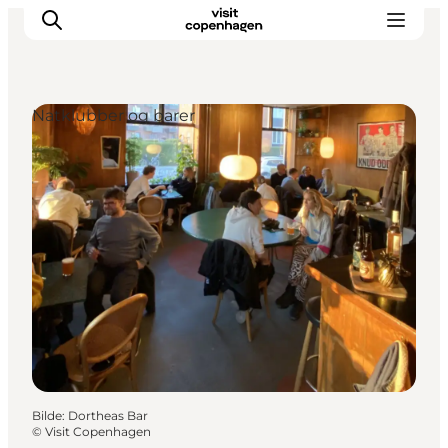
Natklubber og barer
Aktiviteter
Spise og drikke
Planlegg turen din
Bilde
:
Dortheas Bar
©
Visit Copenhagen