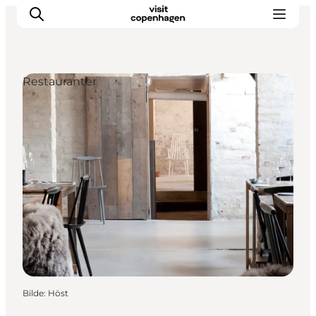
Restauranter
Aktiviteter
Spise og drikke
Planlegg turen din
Bilde
:
Höst