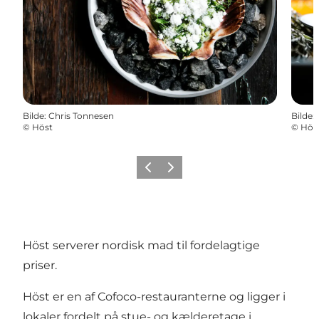
Bilde
:
Chris Tonnesen
Bilde
:
©
Höst
©
Hös
Forrige
Neste
Höst serverer nordisk mad til fordelagtige
priser.
Höst er en af Cofoco-restauranterne og ligger i
lokaler fordelt på stue- og kælderetage i