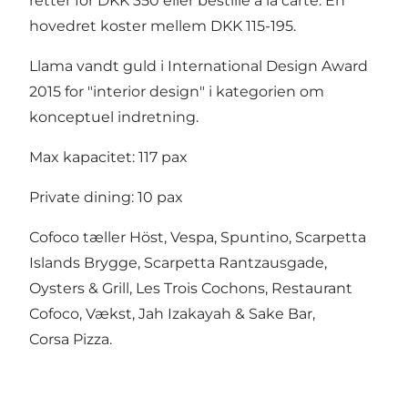
retter for DKK 350 eller bestille a la carte. En
hovedret koster mellem DKK 115-195.
Llama vandt guld i International Design Award
2015 for "interior design" i kategorien om
konceptuel indretning.
Max kapacitet: 117 pax
Private dining: 10 pax
Cofoco tæller
Höst
,
Vespa
,
Spuntino
,
Scarpetta
Islands Brygge
,
Scarpetta Rantzausgade
,
Oysters & Grill
,
Les Trois Cochons
,
Restaurant
Cofoco
,
Vækst
, Jah Izakayah & Sake Bar,
Corsa Pizza.