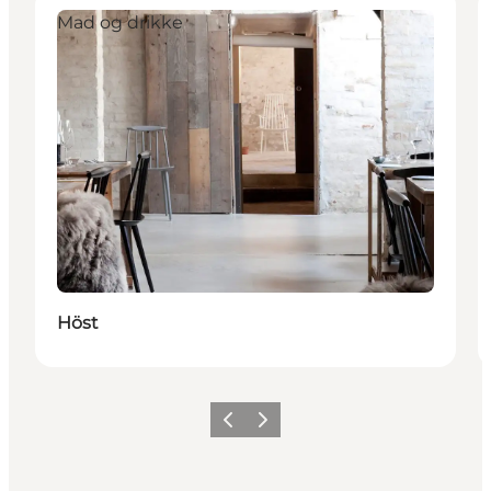
Mad og drikke
Höst
Forrige
Neste