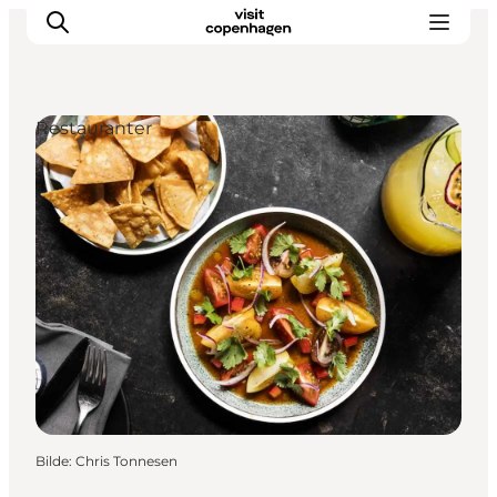
Restauranter
Aktiviteter
Spise og drikke
Planlegg turen din
Bilde
:
Chris Tonnesen