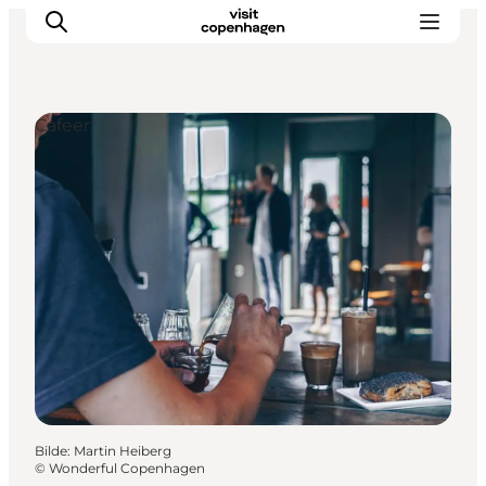
Cafeer
Aktiviteter
Spise og drikke
Planlegg turen din
Bilde
:
Martin Heiberg
©
Wonderful Copenhagen