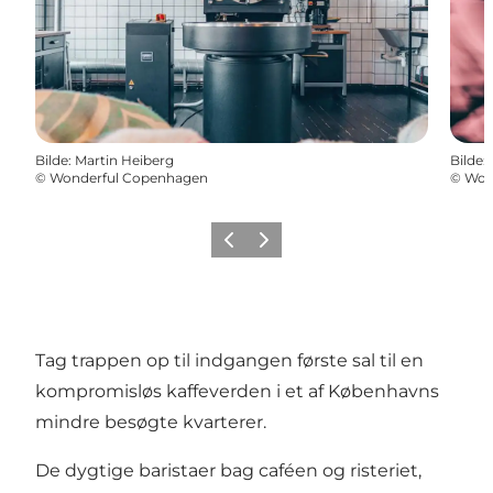
Bilde
:
Martin Heiberg
Bilde
:
©
Wonderful Copenhagen
©
Won
Forrige
Neste
Tag trappen op til indgangen første sal til en
kompromisløs kaffeverden i et af Københavns
mindre besøgte kvarterer.
De dygtige baristaer bag caféen og risteriet,