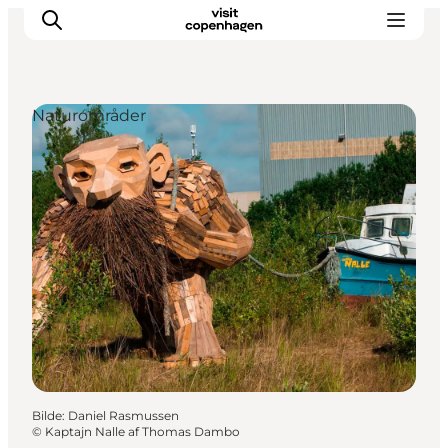
Naturområder
Aktiviteter
Spise og drikke
Planlegg turen din
Bilde
:
Daniel Rasmussen
©
Kaptajn Nalle af Thomas Dambo