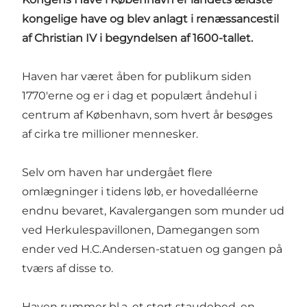
kongelige have og blev anlagt i renæssancestil
af Christian IV i begyndelsen af 1600-tallet.
Haven har været åben for publikum siden
1770'erne og er i dag et populært åndehul i
centrum af København, som hvert år besøges
af cirka tre millioner mennesker.
Selv om haven har undergået flere
omlægninger i tidens løb, er hovedalléerne
endnu bevaret, Kavalergangen som munder ud
ved Herkulespavillonen, Damegangen som
ender ved H.C.Andersen-statuen og gangen på
tværs af disse to.
Haven rummer bl.a. et stort staudebed, en