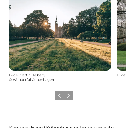
Bilde
:
Martin Heiberg
Bilde
:
©
Wonderful Copenhagen
Forrige
Neste
Kongens Have i København er landets ældste