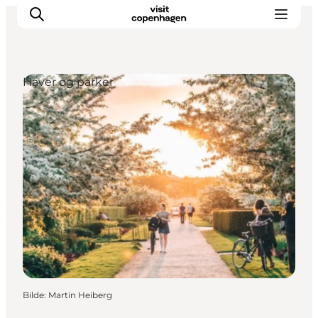
Haver og parker
Aktiviteter
Spise og drikke
Planlegg turen din
Bilde
:
Martin Heiberg