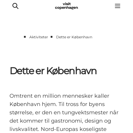
■
■
Aktiviteter
Dette er København
Aktiviteter
Spise og drikke
Planlegg turen din
Dette er København
Omtrent en million mennesker kaller
København hjem. Til tross for byens
størrelse, er den en tungvektsmester når
det kommer til gastronomi, design og
livskvalitet. Nord-Europas koseligste